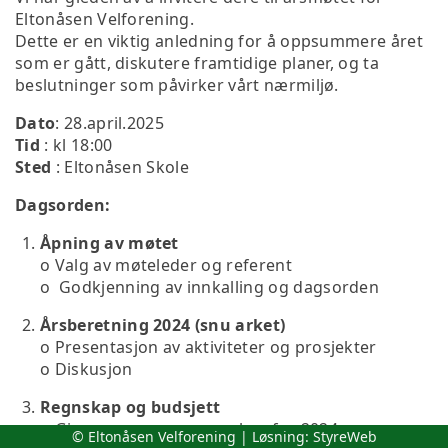
Eltonåsen Velforening.
Dette er en viktig anledning for å oppsummere året
som er gått, diskutere framtidige planer, og ta
beslutninger som påvirker vårt nærmiljø.
Dato
: 28.april.2025
Tid
: kl 18:00
Sted
: Eltonåsen Skole
Dagsorden:
Åpning av møtet
o Valg av møteleder og referent
o Godkjenning av innkalling og dagsorden
Årsberetning 2024 (snu arket)
o
Presentasjon av aktiviteter og prosjekter
o Diskusjon
Regnskap og budsjett
o Gjennomgang av regnskap for 2024
© Eltonåsen Velforening | Løsning:
StyreWeb