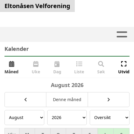
Eltonåsen Velforening
Kalender
Måned
Uke
Dag
Liste
Søk
Utvid
August
2026
Denne måned