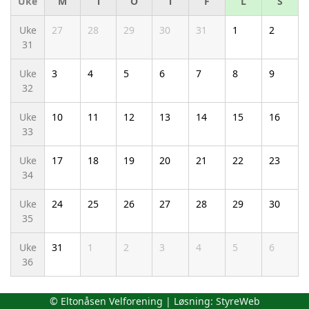
Uke
M
T
O
T
F
L
S
Uke
27
28
29
30
31
1
2
31
Uke
3
4
5
6
7
8
9
32
Uke
10
11
12
13
14
15
16
33
Uke
17
18
19
20
21
22
23
34
Uke
24
25
26
27
28
29
30
35
Uke
31
1
2
3
4
5
6
36
© Eltonåsen Velforening | Løsning:
StyreWeb