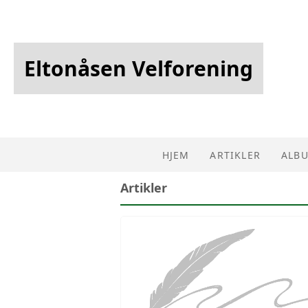
Eltonåsen Velforening
HJEM
ARTIKLER
ALB
Artikler