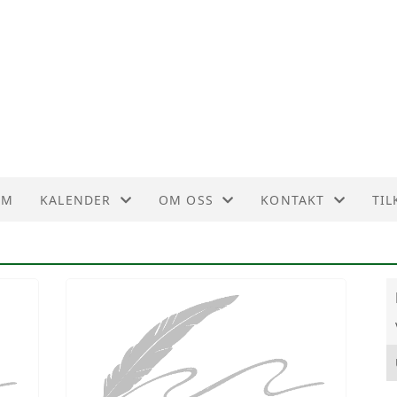
UM
KALENDER
OM OSS
KONTAKT
TIL
KALENDER
AKTIVITETER
KONTAKT
LISTE
VEDTEKTER
STYREOVERSIKT
HISTORIE
BLI MEDLEM
DETTE ER ELTONÅSEN