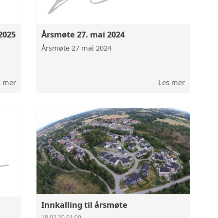
MØTEREFERATER
2025
Årsmøte 27. mai 2024
ÅRSREGNSKAP
Årsmøte 27 mai 2024
ÅRS- BERETNINGER / PROTOKOLLE
s mer
Les mer
Innkalling til årsmøte
18.02.20 01:00